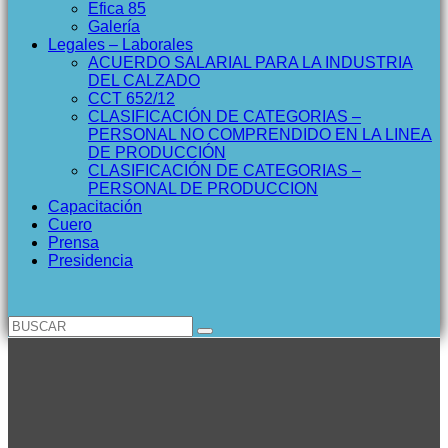
Efica 85
Galería
Legales – Laborales
ACUERDO SALARIAL PARA LA INDUSTRIA
DEL CALZADO
CCT 652/12
CLASIFICACIÓN DE CATEGORIAS –
PERSONAL NO COMPRENDIDO EN LA LINEA
DE PRODUCCIÓN
CLASIFICACIÓN DE CATEGORIAS –
PERSONAL DE PRODUCCION
Capacitación
Cuero
Prensa
Presidencia