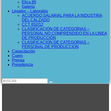
Efica 85
Galería
Legales – Laborales
ACUERDO SALARIAL PARA LA INDUSTRIA
DEL CALZADO
CCT 652/12
CLASIFICACIÓN DE CATEGORIAS –
PERSONAL NO COMPRENDIDO EN LA LINEA
DE PRODUCCIÓN
CLASIFICACIÓN DE CATEGORIAS –
PERSONAL DE PRODUCCION
Capacitación
Cuero
Prensa
Presidencia