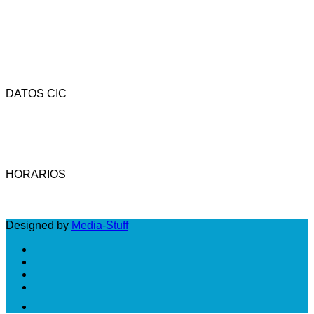
DATOS CIC
Av. Rivadavia 4323 - CP (1205) - C.A.B.A. - Argentina.
Tel.: (54-11) 4958-3737 - Fax: (54-11) 4958-3742 -
Email: cic@camara-calzado.org.ar
HORARIOS
LUNES A VIERNES: DE 10 A 18 HS
Designed by
Media-Stuff