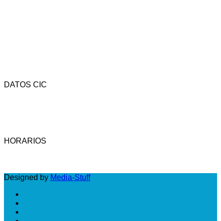
DATOS CIC
Av. Rivadavia 4323 - CP (1205) - C.A.B.A. - Argentina.
Tel.: (54-11) 4958-3737 - Fax: (54-11) 4958-3742 -
Email: cic@camara-calzado.org.ar
HORARIOS
LUNES A VIERNES: DE 10 A 18 HS
Designed by
Media-Stuff