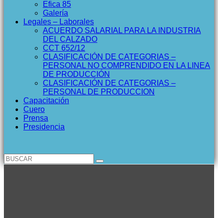
Efica 85
Galería
Legales – Laborales
ACUERDO SALARIAL PARA LA INDUSTRIA
DEL CALZADO
CCT 652/12
CLASIFICACIÓN DE CATEGORIAS –
PERSONAL NO COMPRENDIDO EN LA LINEA
DE PRODUCCIÓN
CLASIFICACIÓN DE CATEGORIAS –
PERSONAL DE PRODUCCION
Capacitación
Cuero
Prensa
Presidencia