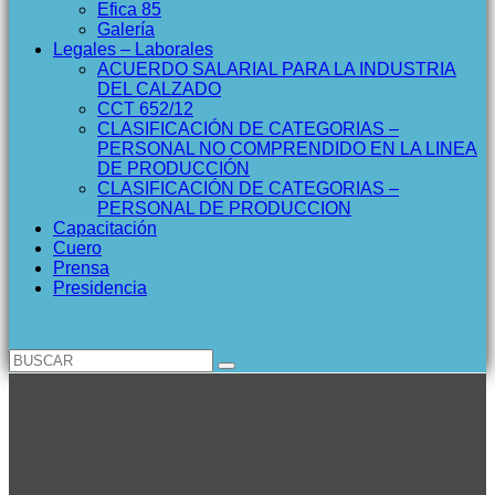
Efica 85
Galería
Legales – Laborales
ACUERDO SALARIAL PARA LA INDUSTRIA
DEL CALZADO
CCT 652/12
CLASIFICACIÓN DE CATEGORIAS –
PERSONAL NO COMPRENDIDO EN LA LINEA
DE PRODUCCIÓN
CLASIFICACIÓN DE CATEGORIAS –
PERSONAL DE PRODUCCION
Capacitación
Cuero
Prensa
Presidencia