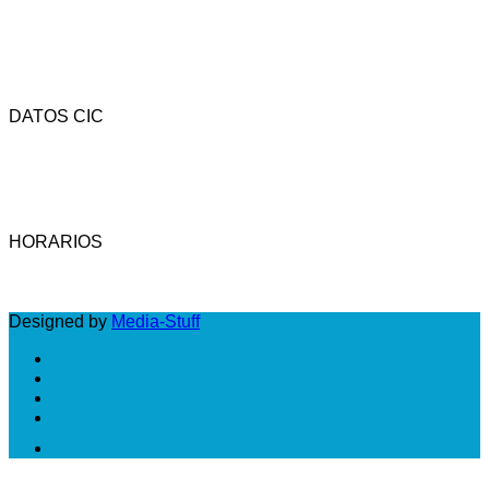
DATOS CIC
Av. Rivadavia 4323 - CP (1205) - C.A.B.A. - Argentina.
Tel.: (54-11) 4958-3737 - Fax: (54-11) 4958-3742 -
Email: cic@camara-calzado.org.ar
HORARIOS
LUNES A VIERNES: DE 10 A 18 HS
Designed by
Media-Stuff