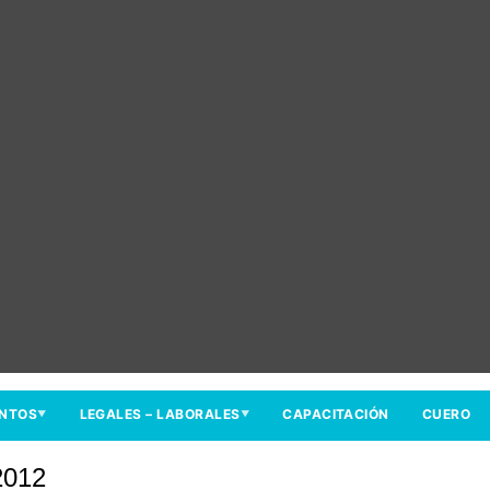
ENTOS
LEGALES – LABORALES
CAPACITACIÓN
CUERO
▼
▼
2012