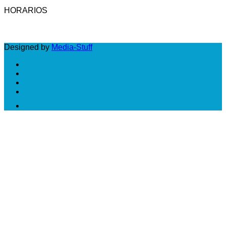
HORARIOS
LUNES A VIERNES: DE 10 A 18 HS
Designed by
Media-Stuff