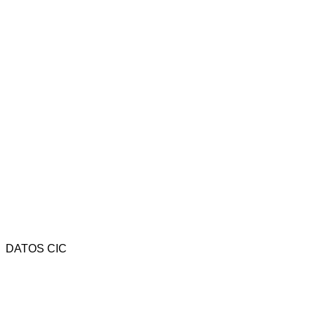
DATOS CIC
Av. Rivadavia 4323 - CP (1205) - C.A.B.A. - Argentina.
Tel.: (54-11) 4958-3737 - Fax: (54-11) 4958-3742 -
Email: cic@camara-calzado.org.ar