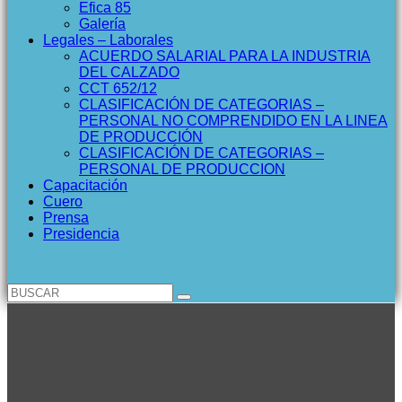
Efica 85
Galería
Legales – Laborales
ACUERDO SALARIAL PARA LA INDUSTRIA
DEL CALZADO
CCT 652/12
CLASIFICACIÓN DE CATEGORIAS –
PERSONAL NO COMPRENDIDO EN LA LINEA
DE PRODUCCIÓN
CLASIFICACIÓN DE CATEGORIAS –
PERSONAL DE PRODUCCION
Capacitación
Cuero
Prensa
Presidencia