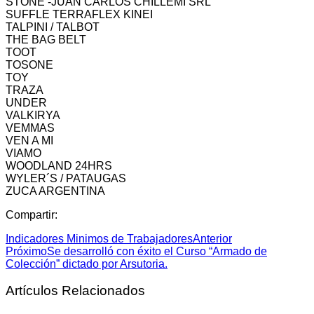
STONE -JUAN CARLOS CHILLEMI SRL
SUFFLE TERRAFLEX KINEI
TALPINI / TALBOT
THE BAG BELT
TOOT
TOSONE
TOY
TRAZA
UNDER
VALKIRYA
VEMMAS
VEN A MI
VIAMO
WOODLAND 24HRS
WYLER´S / PATAUGAS
ZUCA ARGENTINA
Compartir:
Indicadores Minimos de Trabajadores
Anterior
Próximo
Se desarrolló con éxito el Curso “Armado de
Colección” dictado por Arsutoria.
Artículos Relacionados