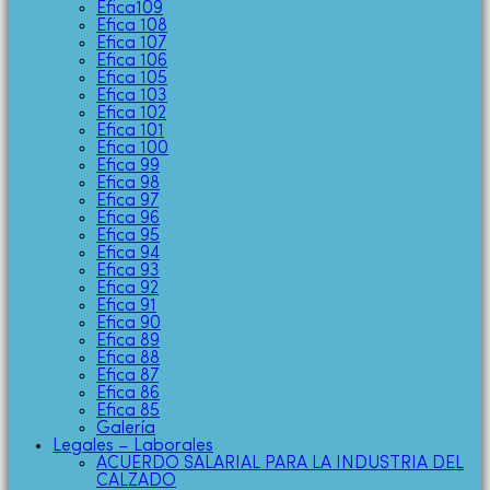
Efica109
Efica 108
Efica 107
Efica 106
Efica 105
Efica 103
Efica 102
Efica 101
Efica 100
Efica 99
Efica 98
Efica 97
Efica 96
Efica 95
Efica 94
Efica 93
Efica 92
Efica 91
Efica 90
Efica 89
Efica 88
Efica 87
Efica 86
Efica 85
Galería
Legales – Laborales
ACUERDO SALARIAL PARA LA INDUSTRIA DEL
CALZADO