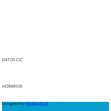
DATOS CIC
Av. Rivadavia 4323 - CP (1205) - C.A.B.A. - Argentina.
Tel.: (54-11) 4958-3737 - Fax: (54-11) 4958-3742 -
Email: cic@camara-calzado.org.ar
HORARIOS
LUNES A VIERNES: DE 10 A 18 HS
Designed by
Media-Stuff