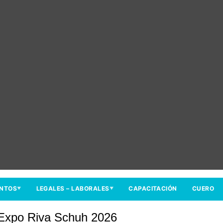
ENTOS
LEGALES – LABORALES
CAPACITACIÓN
CUERO
▼
▼
e Expo Riva Schuh 2026