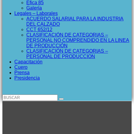
Efica 85
Galería
Legales – Laborales
ACUERDO SALARIAL PARA LA INDUSTRIA
DEL CALZADO
CCT 652/12
CLASIFICACIÓN DE CATEGORIAS –
PERSONAL NO COMPRENDIDO EN LA LINEA
DE PRODUCCIÓN
CLASIFICACIÓN DE CATEGORIAS –
PERSONAL DE PRODUCCION
Capacitación
Cuero
Prensa
Presidencia