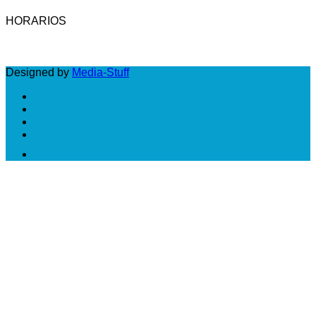
HORARIOS
LUNES A VIERNES: DE 10 A 18 HS
Designed by
Media-Stuff