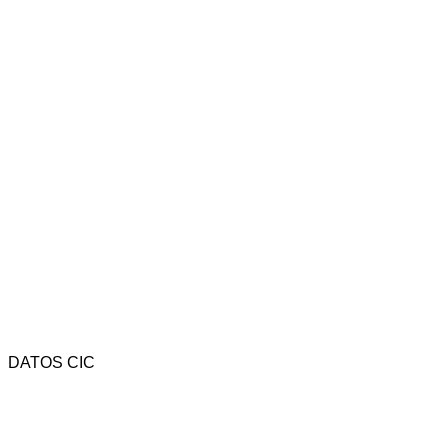
DATOS CIC
Av. Rivadavia 4323 - CP (1205) - C.A.B.A. - Argentina.
Tel.: (54-11) 4958-3737 - Fax: (54-11) 4958-3742 -
Email: cic@camara-calzado.org.ar