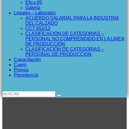
Efica 85
Galería
Legales – Laborales
ACUERDO SALARIAL PARA LA INDUSTRIA
DEL CALZADO
CCT 652/12
CLASIFICACIÓN DE CATEGORIAS –
PERSONAL NO COMPRENDIDO EN LA LINEA
DE PRODUCCIÓN
CLASIFICACIÓN DE CATEGORIAS –
PERSONAL DE PRODUCCION
Capacitación
Cuero
Prensa
Presidencia