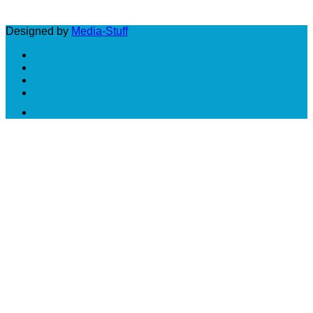
LUNES A VIERNES: DE 10 A 18 HS
Designed by
Media-Stuff