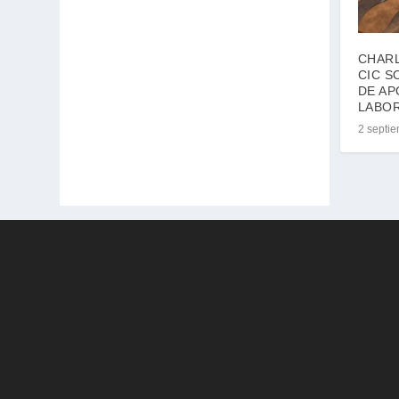
CHARL
CIC S
DE AP
LABO
2 septi