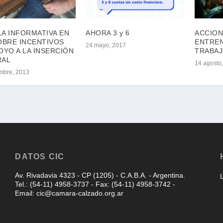
A INFORMATIVA EN
AHORA 3 y 6
ACCION
OBRE INCENTIVOS
ENTREN
24 mayo, 2017
OYO A LA INSERCIÓN
TRABA
RAL
14 agosto
embre, 2013
DATOS CIC
Av. Rivadavia 4323 - CP (1205) - C.A.B.A. - Argentina.
Tel.: (54-11) 4958-3737 - Fax: (54-11) 4958-3742 -
Email: cic@camara-calzado.org.ar