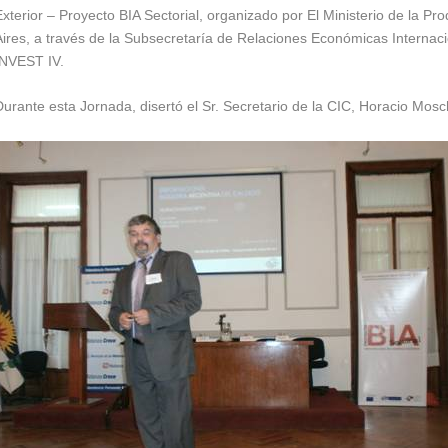
xterior – Proyecto BIA Sectorial, organizado por El Ministerio de la P
Aires, a través de la Subsecretaría de Relaciones Económicas Internaci
INVEST IV.
Durante esta Jornada, disertó el Sr. Secretario de la CIC, Horacio Mos