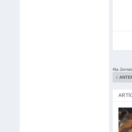
4ta Jorna
ANTE
ARTÍ