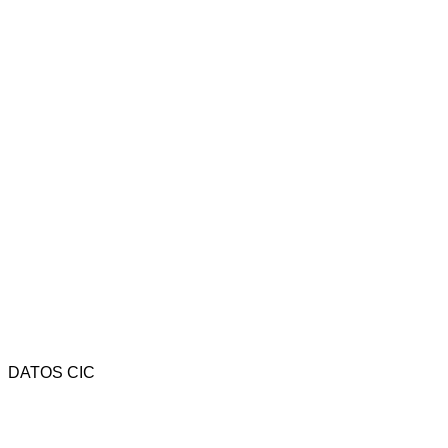
DATOS CIC
Av. Rivadavia 4323 - CP (1205) - C.A.B.A. - Argentina.
Tel.: (54-11) 4958-3737 - Fax: (54-11) 4958-3742 -