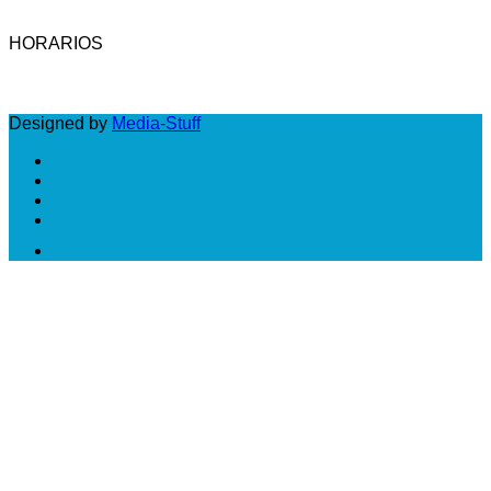
Email: cic@camara-calzado.org.ar
HORARIOS
LUNES A VIERNES: DE 10 A 18 HS
Designed by
Media-Stuff