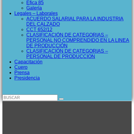
Efica 85
Galería
Legales – Laborales
ACUERDO SALARIAL PARA LA INDUSTRIA
DEL CALZADO
CCT 652/12
CLASIFICACIÓN DE CATEGORIAS –
PERSONAL NO COMPRENDIDO EN LA LINEA
DE PRODUCCIÓN
CLASIFICACIÓN DE CATEGORIAS –
PERSONAL DE PRODUCCION
Capacitación
Cuero
Prensa
Presidencia