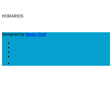
Tel.: (54-11) 4958-3737 - Fax: (54-11) 4958-3742 -
Email: cic@camara-calzado.org.ar
HORARIOS
LUNES A VIERNES: DE 10 A 18 HS
Designed by
Media-Stuff