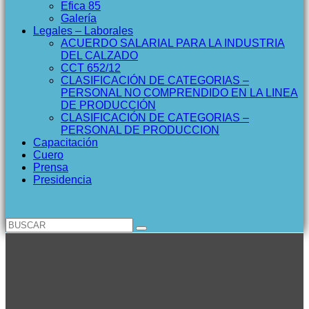
Efica 85
Galería
Legales – Laborales
ACUERDO SALARIAL PARA LA INDUSTRIA
DEL CALZADO
CCT 652/12
CLASIFICACIÓN DE CATEGORIAS –
PERSONAL NO COMPRENDIDO EN LA LINEA
DE PRODUCCIÓN
CLASIFICACIÓN DE CATEGORIAS –
PERSONAL DE PRODUCCION
Capacitación
Cuero
Prensa
Presidencia