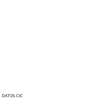
DATOS CIC
Av. Rivadavia 4323 - CP (1205) - C.A.B.A. - Argentina.