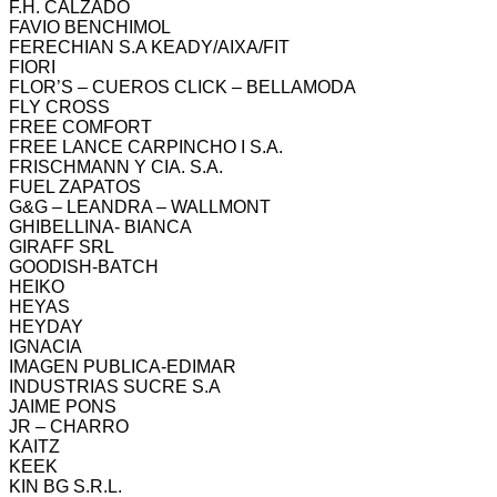
F.H. CALZADO
FAVIO BENCHIMOL
FERECHIAN S.A KEADY/AIXA/FIT
FIORI
FLOR’S – CUEROS CLICK – BELLAMODA
FLY CROSS
FREE COMFORT
FREE LANCE CARPINCHO I S.A.
FRISCHMANN Y CIA. S.A.
FUEL ZAPATOS
G&G – LEANDRA – WALLMONT
GHIBELLINA- BIANCA
GIRAFF SRL
GOODISH-BATCH
HEIKO
HEYAS
HEYDAY
IGNACIA
IMAGEN PUBLICA-EDIMAR
INDUSTRIAS SUCRE S.A
JAIME PONS
JR – CHARRO
KAITZ
KEEK
KIN BG S.R.L.