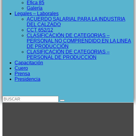
Efica 85
Galería
Legales – Laborales
ACUERDO SALARIAL PARA LA INDUSTRIA
DEL CALZADO
CCT 652/12
CLASIFICACIÓN DE CATEGORIAS –
PERSONAL NO COMPRENDIDO EN LA LINEA
DE PRODUCCIÓN
CLASIFICACIÓN DE CATEGORIAS –
PERSONAL DE PRODUCCION
Capacitación
Cuero
Prensa
Presidencia