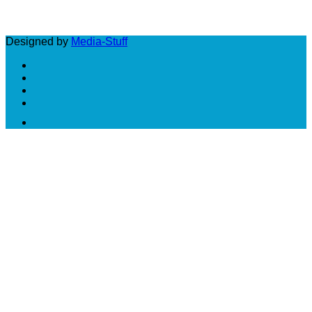
LUNES A VIERNES: DE 10 A 18 HS
Designed by
Media-Stuff