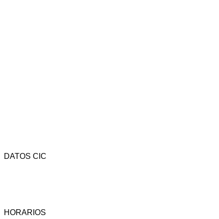
DATOS CIC
Av. Rivadavia 4323 - CP (1205) - C.A.B.A. - Argentina.
Tel.: (54-11) 4958-3737 - Fax: (54-11) 4958-3742 -
Email: cic@camara-calzado.org.ar
HORARIOS