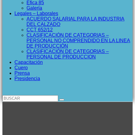
Efica 85
Galería
Legales – Laborales
ACUERDO SALARIAL PARA LA INDUSTRIA
DEL CALZADO
CCT 652/12
CLASIFICACIÓN DE CATEGORIAS –
PERSONAL NO COMPRENDIDO EN LA LINEA
DE PRODUCCIÓN
CLASIFICACIÓN DE CATEGORIAS –
PERSONAL DE PRODUCCION
Capacitación
Cuero
Prensa
Presidencia