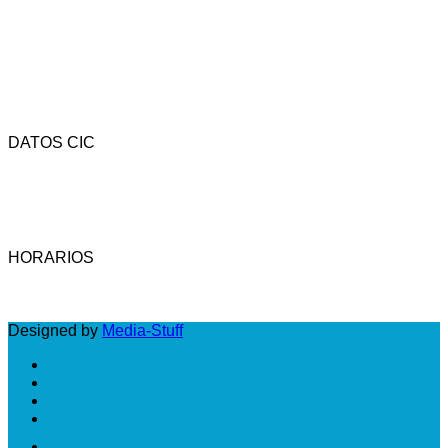
DATOS CIC
Av. Rivadavia 4323 - CP (1205) - C.A.B.A. - Argentina.
Tel.: (54-11) 4958-3737 - Fax: (54-11) 4958-3742 -
Email: cic@camara-calzado.org.ar
HORARIOS
LUNES A VIERNES: DE 10 A 18 HS
Designed by
Media-Stuff