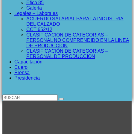
Efica 85
Galería
Legales – Laborales
ACUERDO SALARIAL PARA LA INDUSTRIA
DEL CALZADO
CCT 652/12
CLASIFICACIÓN DE CATEGORIAS –
PERSONAL NO COMPRENDIDO EN LA LINEA
DE PRODUCCIÓN
CLASIFICACIÓN DE CATEGORIAS –
PERSONAL DE PRODUCCION
Capacitación
Cuero
Prensa
Presidencia