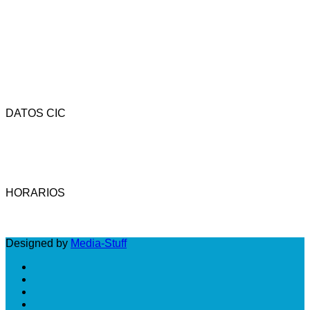
DATOS CIC
Av. Rivadavia 4323 - CP (1205) - C.A.B.A. - Argentina.
Tel.: (54-11) 4958-3737 - Fax: (54-11) 4958-3742 -
Email: cic@camara-calzado.org.ar
HORARIOS
LUNES A VIERNES: DE 10 A 18 HS
Designed by
Media-Stuff